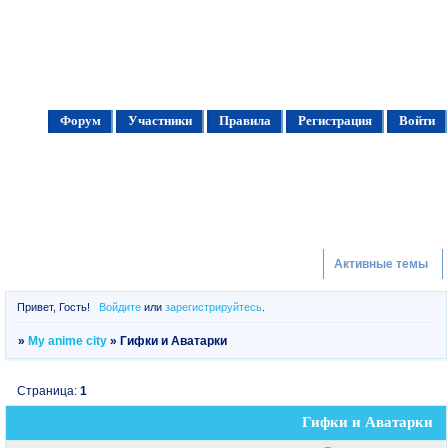
Форум
Участники
Правила
Регистрация
Войти
Активные темы
Привет, Гость!
Войдите
или
зарегистрируйтесь
.
»
My anime city
»
Гифки и Аватарки
Страница:
1
Гифки и Аватарки