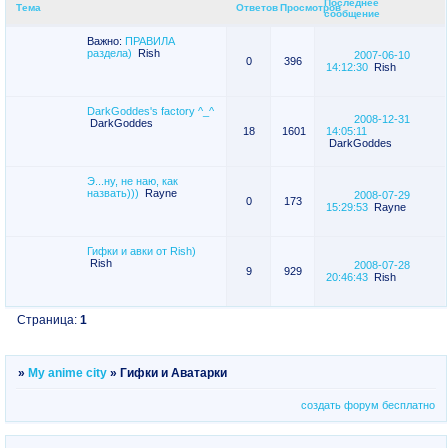
Последнее
Тема
Ответов
Просмотров
сообщение
Важно:
ПРАВИЛА
раздела)
Rish
2007-06-10
0
396
14:12:30
Rish
DarkGoddes's factory ^_^
2008-12-31
DarkGoddes
18
1601
14:05:11
DarkGoddes
Э...ну, не наю, как
назвать)))
Rayne
2008-07-29
0
173
15:29:53
Rayne
Гифки и авки от Rish)
Rish
2008-07-28
9
929
20:46:43
Rish
Страница:
1
»
My anime city
»
Гифки и Аватарки
создать форум бесплатно