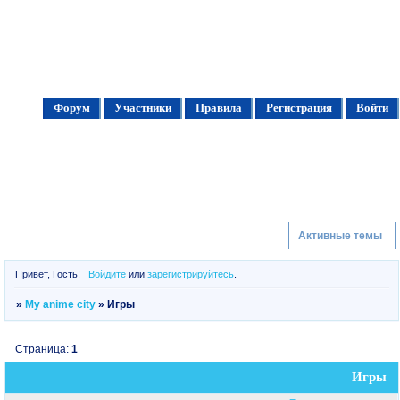
Форум
Участники
Правила
Регистрация
Войти
Активные темы
Привет, Гость!
Войдите
или
зарегистрируйтесь
.
»
My anime city
»
Игры
Страница:
1
Игры