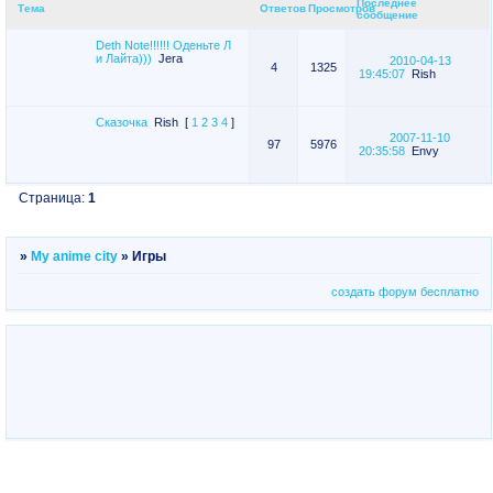
Последнее
Тема
Ответов
Просмотров
сообщение
Deth Note!!!!!! Оденьте Л
и Лайта)))
Jera
2010-04-13
4
1325
19:45:07
Rish
Сказочка
Rish
[
1
2
3
4
]
2007-11-10
97
5976
20:35:58
Envy
Страница:
1
»
My anime city
»
Игры
создать форум бесплатно