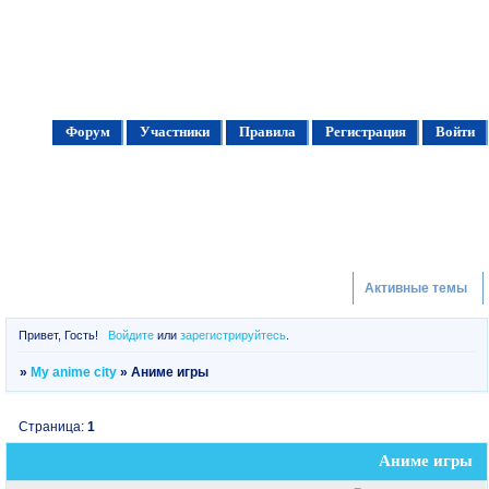
Форум
Участники
Правила
Регистрация
Войти
Активные темы
Привет, Гость!
Войдите
или
зарегистрируйтесь
.
»
My anime city
»
Аниме игры
Страница:
1
Аниме игры