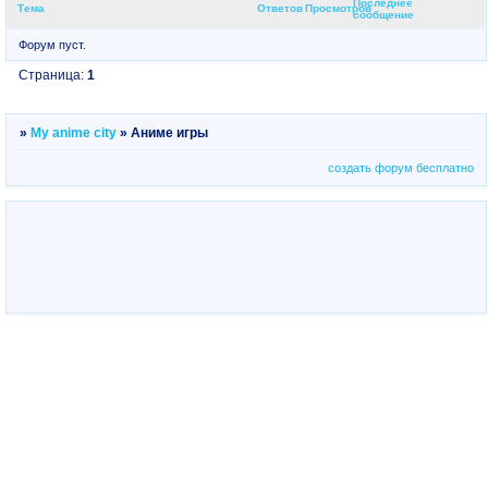
Последнее
Тема
Ответов
Просмотров
сообщение
Форум пуст.
Страница:
1
»
My anime city
»
Аниме игры
создать форум бесплатно