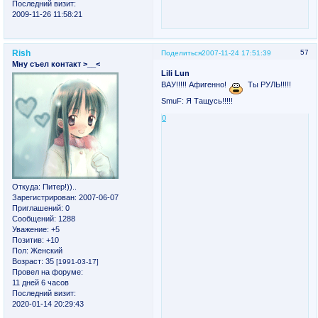
Последний визит:
2009-11-26 11:58:21
Rish
57
Поделиться
2007-11-24 17:51:39
Мну съел контакт >__<
Lili Lun
ВАУ!!!!! Афигенно!
Ты РУЛЬ!!!!!
SmuF: Я Тащусь!!!!!
0
Откуда:
Питер!))..
Зарегистрирован
: 2007-06-07
Приглашений:
0
Сообщений:
1288
Уважение:
+5
Позитив:
+10
Пол:
Женский
Возраст:
35
[1991-03-17]
Провел на форуме:
11 дней 6 часов
Последний визит:
2020-01-14 20:29:43