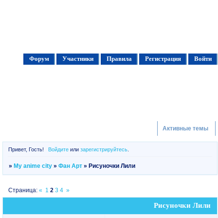
Форум
Участники
Правила
Регистрация
Войти
Активные темы
Привет, Гость!
Войдите
или
зарегистрируйтесь
.
»
My anime city
»
Фан Арт
»
Рисуночки Лили
Страница:
«
1
2
3
4
»
Рисуночки Лили