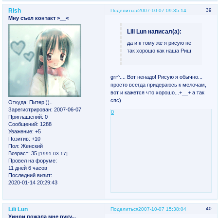
Rish
39
Поделиться
2007-10-07 09:35:14
Мну съел контакт >__<
Lili Lun написал(а):
да и к тому же я рисую не
так хорошо как наша Риш
grr^.... Вот ненадо! Рисую я обычно...
просто всегда придераюсь к мелочам,
вот и кажется что хорошо...+__+ а так
спс)
Откуда:
Питер!))..
Зарегистрирован
: 2007-06-07
0
Приглашений:
0
Сообщений:
1288
Уважение:
+5
Позитив:
+10
Пол:
Женский
Возраст:
35
[1991-03-17]
Провел на форуме:
11 дней 6 часов
Последний визит:
2020-01-14 20:29:43
Lili Lun
40
Поделиться
2007-10-07 15:38:04
Уинри пожала мне руку...