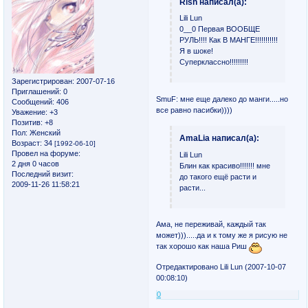
Rish написал(а):
Lili Lun
0__0 Первая ВООБЩЕ
РУЛЬ!!!! Как В МАНГЕ!!!!!!!!!!!
Я в шоке!
Суперклассно!!!!!!!!!
Зарегистрирован
: 2007-07-16
Приглашений:
0
SmuF: мне еще далеко до манги.....но
Сообщений:
406
все равно пасибки))))
Уважение:
+3
Позитив:
+8
Пол:
Женский
AmaLia написал(а):
Возраст:
34
[1992-06-10]
Провел на форуме:
Lili Lun
2 дня 0 часов
Блин как красиво!!!!!!! мне
Последний визит:
до такого ещё расти и
2009-11-26 11:58:21
расти...
Ама, не переживай, каждый так
может))).....да и к тому же я рисую не
так хорошо как наша Риш
Отредактировано Lili Lun (2007-10-07
00:08:10)
0