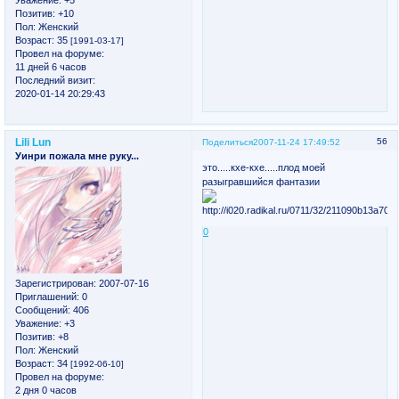
Позитив:
+10
Пол:
Женский
Возраст:
35
[1991-03-17]
Провел на форуме:
11 дней 6 часов
Последний визит:
2020-01-14 20:29:43
Lili Lun
56
Поделиться
2007-11-24 17:49:52
Уинри пожала мне руку...
это.....кхе-кхе.....плод моей
разыгравшийся фантазии
0
Зарегистрирован
: 2007-07-16
Приглашений:
0
Сообщений:
406
Уважение:
+3
Позитив:
+8
Пол:
Женский
Возраст:
34
[1992-06-10]
Провел на форуме:
2 дня 0 часов