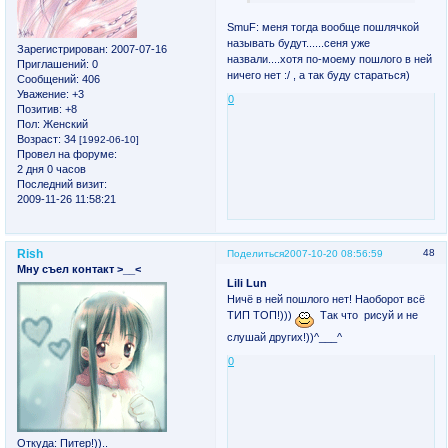
SmuF: меня тогда вообще пошлячкой
называть будут......сеня уже
Зарегистрирован
: 2007-07-16
назвали....хотя по-моему пошлого в ней
Приглашений:
0
ничего нет :/ , а так буду стараться)
Сообщений:
406
Уважение:
+3
0
Позитив:
+8
Пол:
Женский
Возраст:
34
[1992-06-10]
Провел на форуме:
2 дня 0 часов
Последний визит:
2009-11-26 11:58:21
Rish
48
Поделиться
2007-10-20 08:56:59
Мну съел контакт >__<
Lili Lun
Ничё в ней пошлого нет! Наоборот всё
ТИП ТОП!)))
Так что рисуй и не
слушай других!))^___^
0
Откуда:
Питер!))..