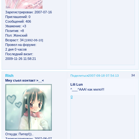
Зарегистрирован
: 2007-07-16
Приглашений:
0
Сообщений:
406
Уважение:
+3
Позитив:
+8
Пол:
Женский
Возраст:
34
[1992-06-10]
Провел на форуме:
2 дня 0 часов
Последний визит:
2009-11-26 11:58:21
Rish
34
Поделиться
2007-09-18 07:54:13
Мну съел контакт >__<
Lili Lun
^___^ААА! как мило!!!
0
Откуда:
Питер!))..
Зарегистрирован
: 2007-06-07