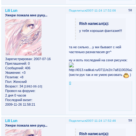
Lili Lun
58
Поделиться
2007-11-24 17:52:06
Уинри пожала мне руку...
Rish написал(а):
у тебя хорошая фантазия!!!
та не сильно....у ми бывают с ней
частенько разнагласия grr^
Зарегистрирован
: 2007-07-16
ну и воть последний на сеня рисунок:
Приглашений:
0
Сообщений:
406
Уважение:
+3
(кисти рук так и не умею рисовать
)
Позитив:
+8
Пол:
Женский
0
Возраст:
34
[1992-06-10]
Провел на форуме:
2 дня 0 часов
Последний визит:
2009-11-26 11:58:21
Lili Lun
59
Поделиться
2007-11-24 17:52:46
Уинри пожала мне руку...
Rish написал(а):