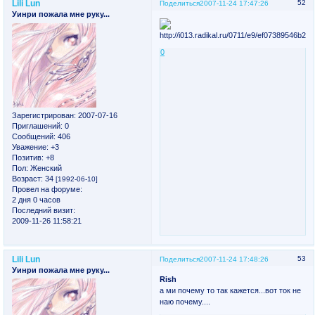
Lili Lun
52
Поделиться
2007-11-24 17:47:26
Уинри пожала мне руку...
0
Зарегистрирован
: 2007-07-16
Приглашений:
0
Сообщений:
406
Уважение:
+3
Позитив:
+8
Пол:
Женский
Возраст:
34
[1992-06-10]
Провел на форуме:
2 дня 0 часов
Последний визит:
2009-11-26 11:58:21
Lili Lun
53
Поделиться
2007-11-24 17:48:26
Уинри пожала мне руку...
Rish
а ми почему то так кажется...вот ток не
наю почему....