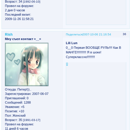
Возраст:
34
[1992-06-10]
Провел на форуме:
2 дня 0 часов
Последний визит:
2009-11-26 11:58:21
Rish
36
Поделиться
2007-10-06 21:16:54
Мну съел контакт >__<
Lili Lun
0__0 Первая ВООБЩЕ РУЛЬ!!!! Как В
МАНГЕ!!!!!!!!!!! Я в шоке!
Суперклассно!!!!!!!!!
0
Откуда:
Питер!))..
Зарегистрирован
: 2007-06-07
Приглашений:
0
Сообщений:
1288
Уважение:
+5
Позитив:
+10
Пол:
Женский
Возраст:
35
[1991-03-17]
Провел на форуме:
11 дней 6 часов