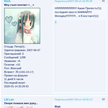
Rish
31
Поделиться
2007-09-14 18:45:38
Мну съел контакт >__<
НЯЯЯЯЯЯЯЯЯ!!!! Какая Прелесть!!)))
последняя просто КАФФАЙ!!!!!
Молодец!!!!!!!!!!!!!!... я В восторге!))))
0
Откуда:
Питер!))..
Зарегистрирован
: 2007-06-07
Приглашений:
0
Сообщений:
1288
Уважение:
+5
Позитив:
+10
Пол:
Женский
Возраст:
35
[1991-03-17]
Провел на форуме:
11 дней 6 часов
Последний визит:
2020-01-14 20:29:43
Lili Lun
32
Поделиться
2007-09-14 18:50:13
Уинри пожала мне руку...
Rish