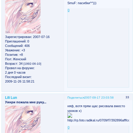
SmuF: пасибки^^)))
0
Зарегистрирован
: 2007-07-16
Приглашений:
0
Сообщений:
406
Уважение:
+3
Позитив:
+8
Пол:
Женский
Возраст:
34
[1992-06-10]
Провел на форуме:
2 дня 0 часов
Последний визит:
2009-11-26 11:58:21
Lili Lun
33
Поделиться
2007-09-17 23:03:58
Уинри пожала мне руку...
няф, вотя прям щас рисовала вместо
уроков х)
0