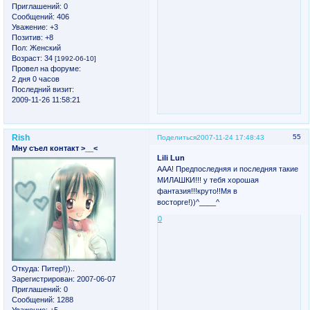
Приглашений:
0
Сообщений:
406
Уважение:
+3
Позитив:
+8
Пол:
Женский
Возраст:
34
[1992-06-10]
Провел на форуме:
2 дня 0 часов
Последний визит:
2009-11-26 11:58:21
Rish
55
Поделиться
2007-11-24 17:48:43
Мну съел контакт >__<
Lili Lun
ААА! Предпоследняя и последняя такие
МИЛАШКИ!!! у тебя хорошая
фантазия!!!круто!!Мя в
восторге!))^____^
0
Откуда:
Питер!))..
Зарегистрирован
: 2007-06-07
Приглашений:
0
Сообщений:
1288
Уважение:
+5