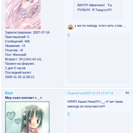
ВАУ!!!!! Афигенно! Ты
РУЛЬ!!!!! Я Тащусь!!!!!
у ми по поводу этого неть слов....
Зарегистрирован
: 2007-07-16
0
Приглашений:
0
Сообщений:
406
Уважение:
+3
Позитив:
+8
Пол:
Женский
Возраст:
34
[1992-06-10]
Провел на форуме:
2 дня 0 часов
Последний визит:
2009-11-26 11:58:21
Rish
60
Поделиться
2007-11-24 17:57:14
Мну съел контакт >__<
НЯЯ!!! Какая Нека!!!!!>__<У мя такие
никогда не получаются!!!
0