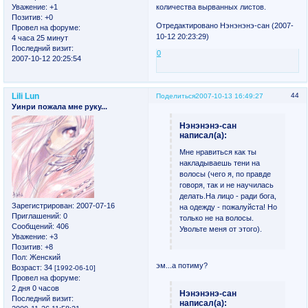
количества вырванных листов.
Уважение:
+1
Позитив:
+0
Отредактировано Нэнэнэнэ-сан (2007-
Провел на форуме:
10-12 20:23:29)
4 часа 25 минут
Последний визит:
0
2007-10-12 20:25:54
Lili Lun
44
Поделиться
2007-10-13 16:49:27
Уинри пожала мне руку...
Нэнэнэнэ-сан
написал(а):
Мне нравиться как ты
накладываешь тени на
волосы (чего я, по правде
говоря, так и не научилась
делать.На лицо - ради бога,
Зарегистрирован
: 2007-07-16
на одежду - пожалуйста! Но
Приглашений:
0
только не на волосы.
Сообщений:
406
Увольте меня от этого).
Уважение:
+3
Позитив:
+8
Пол:
Женский
эм...а потиму?
Возраст:
34
[1992-06-10]
Провел на форуме:
2 дня 0 часов
Нэнэнэнэ-сан
Последний визит:
написал(а):