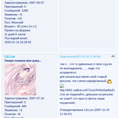
Зарегистрирован
: 2007-06-07
Приглашений:
0
Сообщений:
1288
Уважение:
+5
Позитив:
+10
Пол:
Женский
Возраст:
35
[1991-03-17]
Провел на форуме:
11 дней 6 часов
Последний визит:
2020-01-14 20:29:43
Lili Lun
49
Поделиться
2007-11-24 17:44:08
Уинри пожала мне руку...
так-с....что то давненько я свое худ-во
не выкладывала........надо это
исправлять)
для начала выставлю свой старый
рисунок, ток слегка переделанный
(ток не подумайте, девушка на рисунке
Зарегистрирован
: 2007-07-16
не злая!!! это просто фотка такая
Приглашений:
0
неудачная)
Сообщений:
406
Отредактировано Lili Lun (2007-11-24
Уважение:
+3
Позитив:
+8
17:45:47)
Пол:
Женский