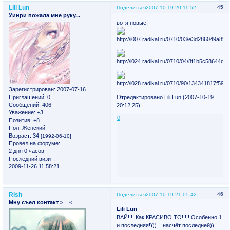
Lili Lun
45
Поделиться
2007-10-19 20:11:52
Уинри пожала мне руку...
вотя новые:
Зарегистрирован
: 2007-07-16
Приглашений:
0
Отредактировано Lili Lun (2007-10-19
Сообщений:
406
20:12:25)
Уважение:
+3
0
Позитив:
+8
Пол:
Женский
Возраст:
34
[1992-06-10]
Провел на форуме:
2 дня 0 часов
Последний визит:
2009-11-26 11:58:21
Rish
46
Поделиться
2007-10-19 21:05:42
Мну съел контакт >__<
Lili Lun
ВАЙ!!!! Как КРАСИВО ТО!!!!! Особенно 1
и последняя!)))... насчёт последней))