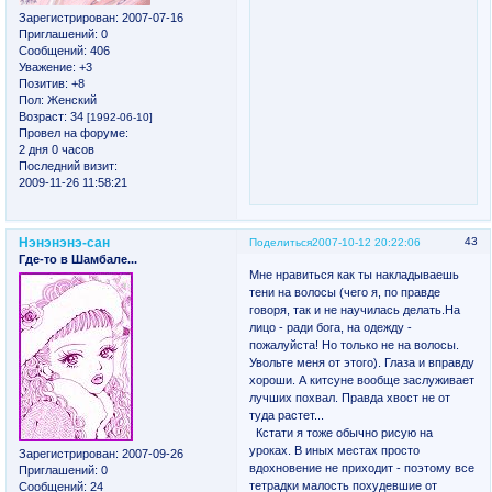
Зарегистрирован
: 2007-07-16
Приглашений:
0
Сообщений:
406
Уважение:
+3
Позитив:
+8
Пол:
Женский
Возраст:
34
[1992-06-10]
Провел на форуме:
2 дня 0 часов
Последний визит:
2009-11-26 11:58:21
Нэнэнэнэ-сан
43
Поделиться
2007-10-12 20:22:06
Где-то в Шамбале...
Мне нравиться как ты накладываешь
тени на волосы (чего я, по правде
говоря, так и не научилась делать.На
лицо - ради бога, на одежду -
пожалуйста! Но только не на волосы.
Увольте меня от этого). Глаза и вправду
хороши. А китсуне вообще заслуживает
лучших похвал. Правда хвост не от
туда растет...
Кстати я тоже обычно рисую на
уроках. В иных местах просто
Зарегистрирован
: 2007-09-26
вдохновение не приходит - поэтому все
Приглашений:
0
тетрадки малость похудевшие от
Сообщений:
24