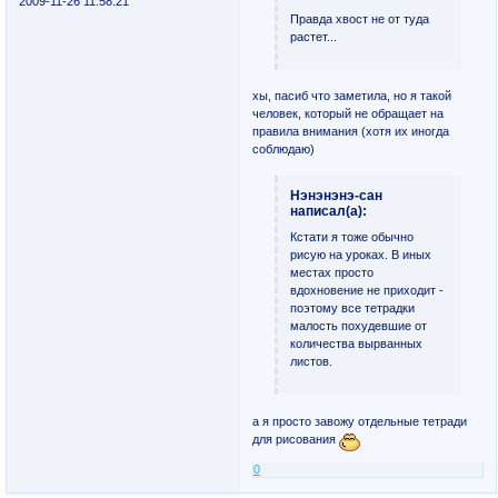
2009-11-26 11:58:21
Правда хвост не от туда
растет...
хы, пасиб что заметила, но я такой
человек, который не обращает на
правила внимания (хотя их иногда
соблюдаю)
Нэнэнэнэ-сан
написал(а):
Кстати я тоже обычно
рисую на уроках. В иных
местах просто
вдохновение не приходит -
поэтому все тетрадки
малость похудевшие от
количества вырванных
листов.
а я просто завожу отдельные тетради
для рисования
0