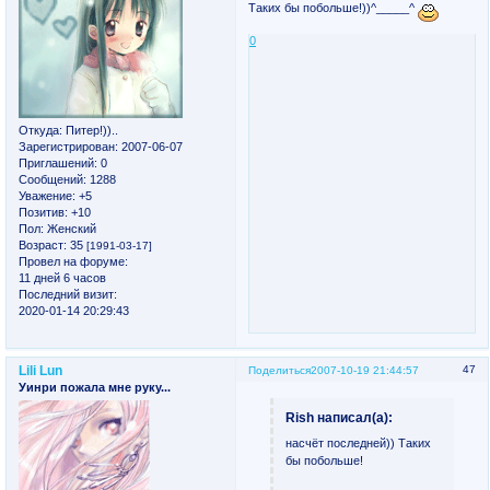
Таких бы побольше!))^_____^
0
Откуда:
Питер!))..
Зарегистрирован
: 2007-06-07
Приглашений:
0
Сообщений:
1288
Уважение:
+5
Позитив:
+10
Пол:
Женский
Возраст:
35
[1991-03-17]
Провел на форуме:
11 дней 6 часов
Последний визит:
2020-01-14 20:29:43
Lili Lun
47
Поделиться
2007-10-19 21:44:57
Уинри пожала мне руку...
Rish написал(а):
насчёт последней)) Таких
бы побольше!