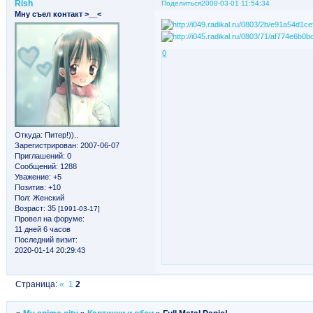
Rish
Поделиться
2008-03-01 11:54:34
Мну съел контакт >__<
0
Откуда:
Питер!))..
Зарегистрирован
: 2007-06-07
Приглашений:
0
Сообщений:
1288
Уважение:
+5
Позитив:
+10
Пол:
Женский
Возраст:
35
[1991-03-17]
Провел на форуме:
11 дней 6 часов
Последний визит:
2020-01-14 20:29:43
Страница:
«
1
2