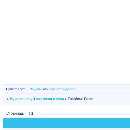
Привет, Гость!
Войдите
или
зарегистрируйтесь
.
»
My anime city
»
Картинки и обои
»
Full Metal Panic!
Страница:
«
1
2