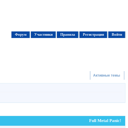
Форум
Участники
Правила
Регистрация
Войти
Активные темы
Full Metal Panic!