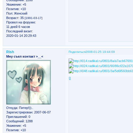
Сообщений:
1288
Уважение:
+5
Позитив:
+10
Пол:
Женский
Возраст:
35
[1991-03-17]
Провел на форуме:
11 дней 6 часов
Последний визит:
2020-01-14 20:29:43
Rish
Поделиться
2008-01-25 19:44:09
Мну съел контакт >__<
0
Откуда:
Питер!))..
Зарегистрирован
: 2007-06-07
Приглашений:
0
Сообщений:
1288
Уважение:
+5
Позитив:
+10