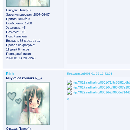
Откуда:
Питер!))..
Зарегистрирован
: 2007-06-07
Приглашений:
0
Сообщений:
1288
Уважение:
+5
Позитив:
+10
Пол:
Женский
Возраст:
35
[1991-03-17]
Провел на форуме:
11 дней 6 часов
Последний визит:
2020-01-14 20:29:43
Rish
Поделиться
2008-01-25 19:42:08
Мну съел контакт >__<
0
Откуда:
Питер!))..