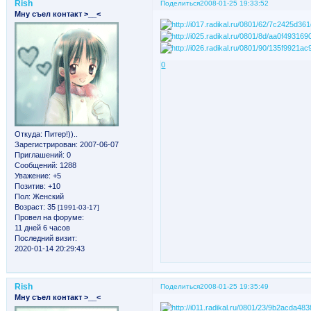
Rish
Поделиться
2008-01-25 19:33:52
Мну съел контакт >__<
0
Откуда:
Питер!))..
Зарегистрирован
: 2007-06-07
Приглашений:
0
Сообщений:
1288
Уважение:
+5
Позитив:
+10
Пол:
Женский
Возраст:
35
[1991-03-17]
Провел на форуме:
11 дней 6 часов
Последний визит:
2020-01-14 20:29:43
Rish
Поделиться
2008-01-25 19:35:49
Мну съел контакт >__<