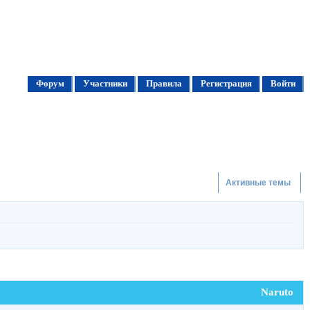
Форум
Участники
Правила
Регистрация
Войти
Активные темы
Naruto