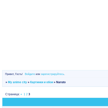
Привет, Гость!
Войдите
или
зарегистрируйтесь
.
»
My anime city
»
Картинки и обои
»
Naruto
Страница:
«
1
2
3