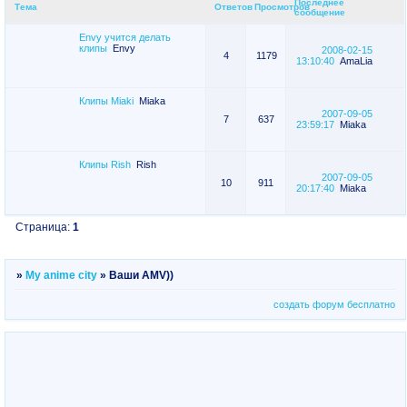
Последнее
Тема
Ответов
Просмотров
сообщение
Envy учится делать
клипы
Envy
2008-02-15
4
1179
13:10:40
AmaLia
Клипы Miaki
Miaka
2007-09-05
7
637
23:59:17
Miaka
Клипы Rish
Rish
2007-09-05
10
911
20:17:40
Miaka
Страница:
1
»
My anime city
»
Ваши AMV))
создать форум бесплатно