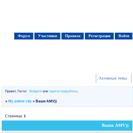
Форум
Участники
Правила
Регистрация
Войти
Активные темы
Привет, Гость!
Войдите
или
зарегистрируйтесь
.
»
My anime city
»
Ваши AMV))
Страница:
1
Ваши AMV))