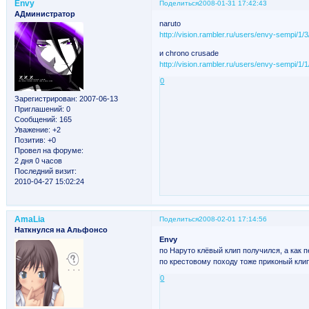
Envy
Поделиться
2008-01-31 17:42:43
АДминистратор
naruto
http://vision.rambler.ru/users/envy-sempi/1/3
и chrono crusade
http://vision.rambler.ru/users/envy-sempi/1/1
0
Зарегистрирован
: 2007-06-13
Приглашений:
0
Сообщений:
165
Уважение:
+2
Позитив:
+0
Провел на форуме:
2 дня 0 часов
Последний визит:
2010-04-27 15:02:24
AmaLia
Поделиться
2008-02-01 17:14:56
Наткнулся на Альфонсо
Envy
по Наруто клёвый клип получился, а как 
по крестовому походу тоже приконый кли
0