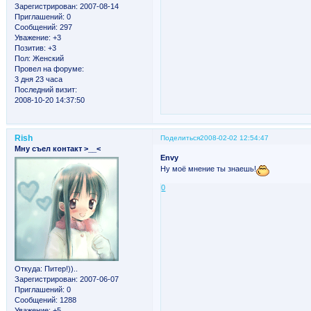
Зарегистрирован
: 2007-08-14
Приглашений:
0
Сообщений:
297
Уважение:
+3
Позитив:
+3
Пол:
Женский
Провел на форуме:
3 дня 23 часа
Последний визит:
2008-10-20 14:37:50
Rish
Поделиться
2008-02-02 12:54:47
Мну съел контакт >__<
Envy
Ну моё мнение ты знаешь!
0
Откуда:
Питер!))..
Зарегистрирован
: 2007-06-07
Приглашений:
0
Сообщений:
1288
Уважение:
+5