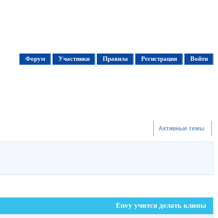
Форум
Участники
Правила
Регистрация
Войти
Активные темы
Envy учится делать клипы