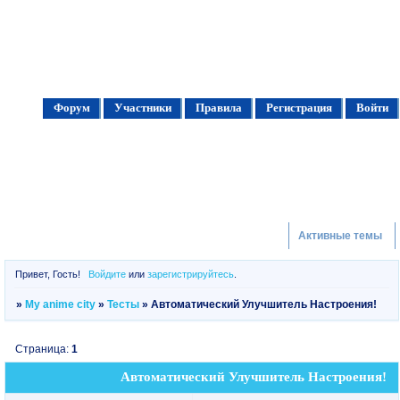
Форум
Участники
Правила
Регистрация
Войти
Активные темы
Привет, Гость!
Войдите
или
зарегистрируйтесь
.
»
My anime city
»
Тесты
»
Автоматический Улучшитель Настроения!
Страница:
1
Автоматический Улучшитель Настроения!