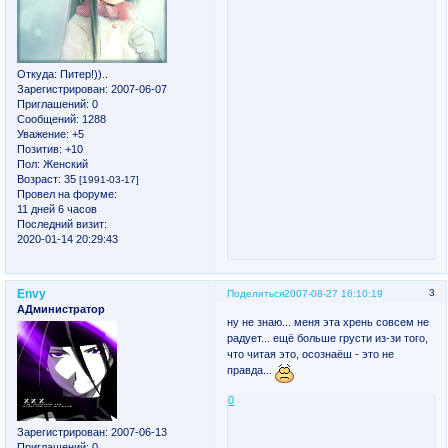
Откуда:
Питер!))..
Зарегистрирован
: 2007-06-07
Приглашений:
0
Сообщений:
1288
Уважение:
+5
Позитив:
+10
Пол:
Женский
Возраст:
35
[1991-03-17]
Провел на форуме:
11 дней 6 часов
Последний визит:
2020-01-14 20:29:43
Envy
3
Поделиться
2007-08-27 16:10:19
АДминистратор
ну не знаю... меня эта хрень совсем не
радует... ещё больше грусти из-зи того,
что читая это, осознаёш - это не
правда...
0
Зарегистрирован
: 2007-06-13
Приглашений:
0