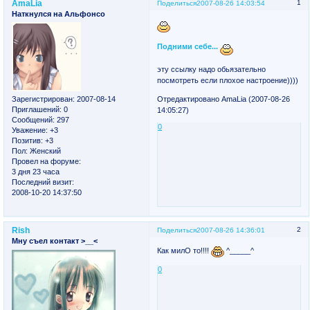
AmaLia
1
Поделиться
2007-08-26 14:03:54
Наткнулся на Альфонсо
Подними себе...
эту ссылку надо обьязательно
посмотреть если плохое настроение))))
Отредактировано AmaLia (2007-08-26
Зарегистрирован
: 2007-08-14
Приглашений:
0
14:05:27)
Сообщений:
297
0
Уважение:
+3
Позитив:
+3
Пол:
Женский
Провел на форуме:
3 дня 23 часа
Последний визит:
2008-10-20 14:37:50
Rish
2
Поделиться
2007-08-26 14:36:01
Мну съел контакт >__<
Как милО то!!!!
^_____^
0