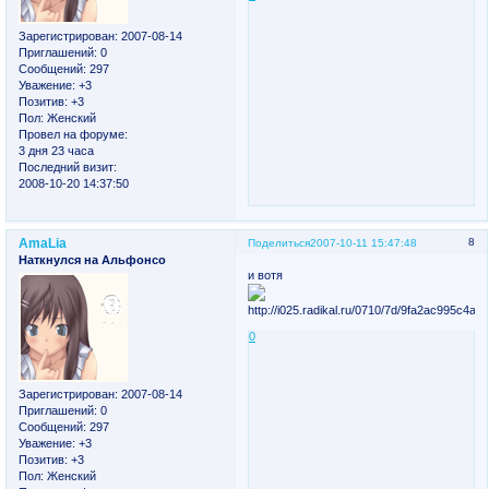
Зарегистрирован
: 2007-08-14
Приглашений:
0
Сообщений:
297
Уважение:
+3
Позитив:
+3
Пол:
Женский
Провел на форуме:
3 дня 23 часа
Последний визит:
2008-10-20 14:37:50
AmaLia
8
Поделиться
2007-10-11 15:47:48
Наткнулся на Альфонсо
и вотя
0
Зарегистрирован
: 2007-08-14
Приглашений:
0
Сообщений:
297
Уважение:
+3
Позитив:
+3
Пол:
Женский