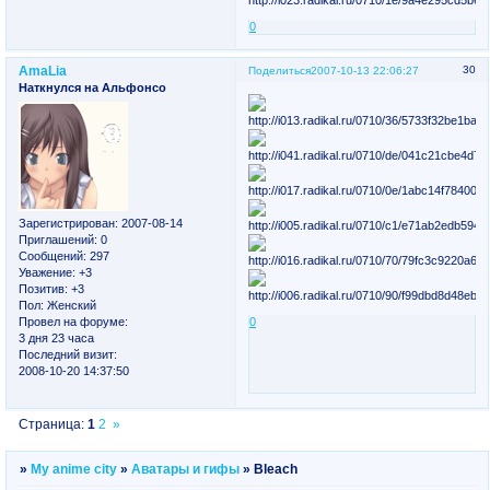
0
AmaLia
30
Поделиться
2007-10-13 22:06:27
Наткнулся на Альфонсо
Зарегистрирован
: 2007-08-14
Приглашений:
0
Сообщений:
297
Уважение:
+3
Позитив:
+3
Пол:
Женский
Провел на форуме:
0
3 дня 23 часа
Последний визит:
2008-10-20 14:37:50
Страница:
1
2
»
»
My anime city
»
Аватары и гифы
»
Bleach