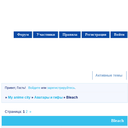
Форум
Участники
Правила
Регистрация
Войти
Активные темы
Привет, Гость!
Войдите
или
зарегистрируйтесь
.
»
My anime city
»
Аватары и гифы
»
Bleach
Страница:
1
2
»
Bleach