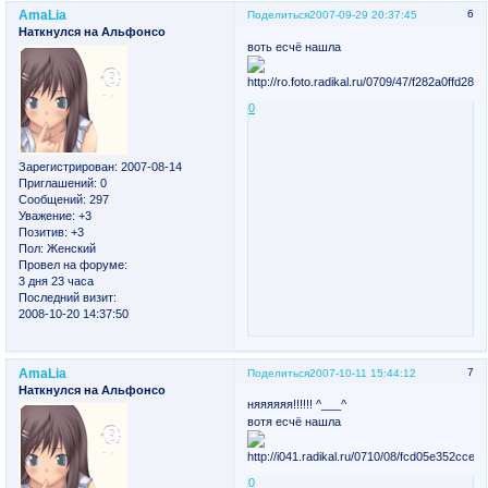
AmaLia
6
Поделиться
2007-09-29 20:37:45
Наткнулся на Альфонсо
воть есчё нашла
0
Зарегистрирован
: 2007-08-14
Приглашений:
0
Сообщений:
297
Уважение:
+3
Позитив:
+3
Пол:
Женский
Провел на форуме:
3 дня 23 часа
Последний визит:
2008-10-20 14:37:50
AmaLia
7
Поделиться
2007-10-11 15:44:12
Наткнулся на Альфонсо
няяяяяя!!!!!! ^___^
вотя есчё нашла
0