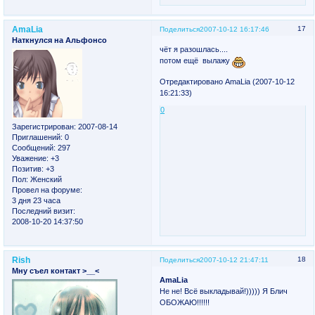
AmaLia
17
Поделиться
2007-10-12 16:17:46
Наткнулся на Альфонсо
чёт я разошлась....
потом ещё вылажу
Отредактировано AmaLia (2007-10-12
16:21:33)
0
Зарегистрирован
: 2007-08-14
Приглашений:
0
Сообщений:
297
Уважение:
+3
Позитив:
+3
Пол:
Женский
Провел на форуме:
3 дня 23 часа
Последний визит:
2008-10-20 14:37:50
Rish
18
Поделиться
2007-10-12 21:47:11
Мну съел контакт >__<
AmaLia
Не не! Всё выкладывай!))))) Я Блич
ОБОЖАЮ!!!!!!