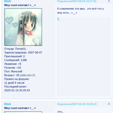
Rish
1
Поделиться
2007-09-29 16:27:51
Мну съел контакт >__<
К сожалению эти авы.. это всё что у
мну есть...+__+
0
Откуда:
Питер!))..
Зарегистрирован
: 2007-06-07
Приглашений:
0
Сообщений:
1288
Уважение:
+5
Позитив:
+10
Пол:
Женский
Возраст:
35
[1991-03-17]
Провел на форуме:
11 дней 6 часов
Последний визит:
2020-01-14 20:29:43
Rish
2
Поделиться
2007-09-29 16:28:28
Мну съел контакт >__<
эхъ...