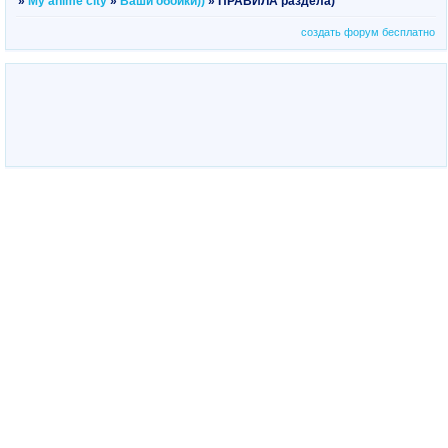
»
My anime city
»
Ваши обойки))
»
ПРАВИЛА раздела)
создать форум бесплатно