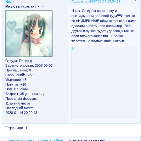
Rish
1
Поделиться
2007-06-07 15:54:21
Мну съел контакт >__<
И так..Создаём свою тему и
выкладываем всё своё туда!!!!И только
те АНИМЕШНЫЕ обои которые вы сами
сделали в фотошопе например...Всё
другое и чужое будет удалено,а так же
обои плохого качества...Обойки
желательно подписывать ником!
0
Откуда:
Питер!))..
Зарегистрирован
: 2007-06-07
Приглашений:
0
Сообщений:
1288
Уважение:
+5
Позитив:
+10
Пол:
Женский
Возраст:
35
[1991-03-17]
Провел на форуме:
11 дней 6 часов
Последний визит:
2020-01-14 20:29:43
Страница:
1