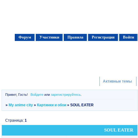
Форум
Участники
Правила
Регистрация
Войти
Активные темы
Привет, Гость!
Войдите
или
зарегистрируйтесь
.
»
My anime city
»
Картинки и обои
»
SOUL EATER
Страница:
1
SOUL EATER