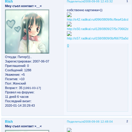
Rish
1
Поделиться
2008-09-06 12:43:32
Мну съел контакт >__<
собственно картинки=))
0
Откуда:
Питер!))..
Зарегистрирован
: 2007-06-07
Приглашений:
0
Сообщений:
1288
Уважение:
+5
Позитив:
+10
Пол:
Женский
Возраст:
35
[1991-03-17]
Провел на форуме:
11 дней 6 часов
Последний визит:
2020-01-14 20:29:43
Rish
2
Поделиться
2008-09-06 12:48:04
Мну съел контакт >__<