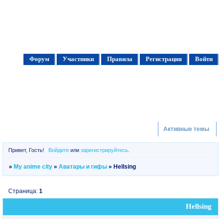
Форум
Участники
Правила
Регистрация
Войти
Активные темы
Привет, Гость!
Войдите
или
зарегистрируйтесь
.
»
My anime city
»
Аватары и гифы
»
Hellsing
Страница:
1
Hellsing