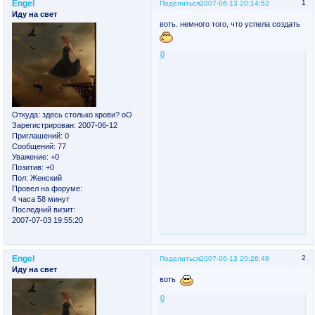
Engel
1
Поделиться
2007-06-13 20:14:52
Иду на свет
воть. немного того, что успела создать
0
Откуда:
здесь столько крови? оО
Зарегистрирован
: 2007-06-12
Приглашений:
0
Сообщений:
77
Уважение:
+0
Позитив:
+0
Пол:
Женский
Провел на форуме:
4 часа 58 минут
Последний визит:
2007-07-03 19:55:20
Engel
2
Поделиться
2007-06-13 20:26:48
Иду на свет
воть
0