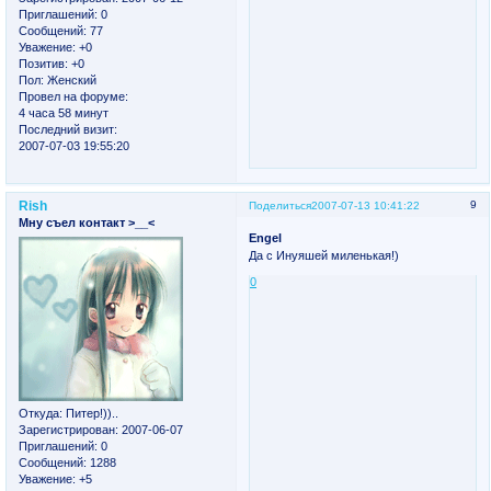
Приглашений:
0
Сообщений:
77
Уважение:
+0
Позитив:
+0
Пол:
Женский
Провел на форуме:
4 часа 58 минут
Последний визит:
2007-07-03 19:55:20
Rish
9
Поделиться
2007-07-13 10:41:22
Мну съел контакт >__<
Engel
Да с Инуяшей миленькая!)
0
Откуда:
Питер!))..
Зарегистрирован
: 2007-06-07
Приглашений:
0
Сообщений:
1288
Уважение:
+5