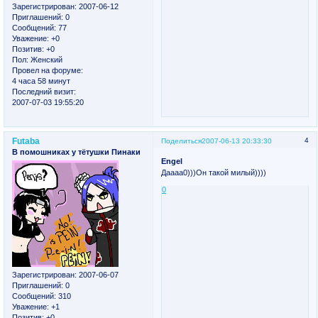
Зарегистрирован
: 2007-06-12
Приглашений:
0
Сообщений:
77
Уважение:
+0
Позитив:
+0
Пол:
Женский
Провел на форуме:
4 часа 58 минут
Последний визит:
2007-07-03 19:55:20
Futaba
4
Поделиться
2007-06-13 20:33:30
В помошниках у тётушки Пинаки
Engel
Даааа0)))Он такой милый))))
0
Зарегистрирован
: 2007-06-07
Приглашений:
0
Сообщений:
310
Уважение:
+1
Позитив:
+0