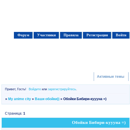
Форум
Участники
Правила
Регистрация
Войти
Активные темы
Привет, Гость!
Войдите
или
зарегистрируйтесь
.
»
My anime city
»
Ваши обойки))
»
Обойки Бибири-куууна =)
Страница:
1
Обойки Бибири-куууна =)