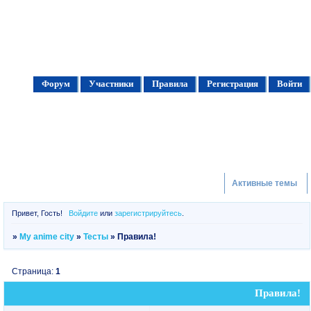
Форум
Участники
Правила
Регистрация
Войти
Активные темы
Привет, Гость!
Войдите
или
зарегистрируйтесь
.
»
My anime city
»
Тесты
»
Правила!
Страница:
1
Правила!