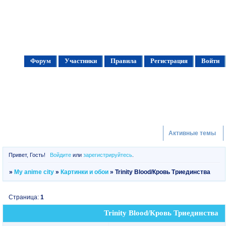
Форум
Участники
Правила
Регистрация
Войти
Активные темы
Привет, Гость!
Войдите
или
зарегистрируйтесь
.
»
My anime city
»
Картинки и обои
»
Trinity Blood/Кровь Триединства
Страница:
1
Trinity Blood/Кровь Триединства