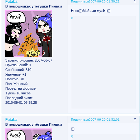
Futaba
1
Поделиться
2007-06-20 01:50:21
В помошниках у тётушки Пинаки
Няяя)))Май лав мулЬт)))
0
Зарегистрирован
: 2007-06-07
Приглашений:
0
Сообщений:
310
Уважение:
+1
Позитив:
+0
Пол:
Женский
Провел на форуме:
1 день 10 часов
Последний визит:
2010-09-01 08:39:28
Futaba
2
Поделиться
2007-06-20 01:52:01
В помошниках у тётушки Пинаки
)))
0