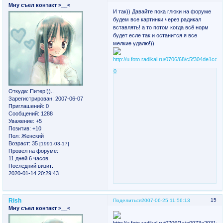
Мну съел контакт >__<
И так)) Давайте пока глюки на форуме
будем все картинки через радикал
вставлять! а то потом когда всё норм
будет есле так и останится я все
мелкие удалю!))
0
Откуда:
Питер!))..
Зарегистрирован
: 2007-06-07
Приглашений:
0
Сообщений:
1288
Уважение:
+5
Позитив:
+10
Пол:
Женский
Возраст:
35
[1991-03-17]
Провел на форуме:
11 дней 6 часов
Последний визит:
2020-01-14 20:29:43
Rish
15
Поделиться
2007-06-25 11:56:13
Мну съел контакт >__<