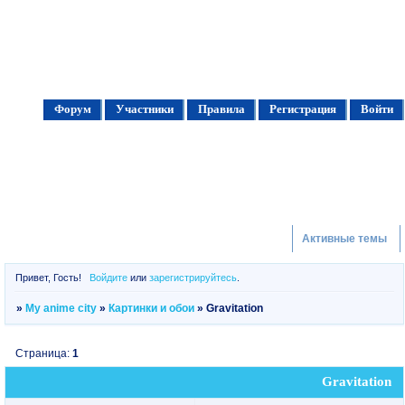
Форум
Участники
Правила
Регистрация
Войти
Активные темы
Привет, Гость!
Войдите
или
зарегистрируйтесь
.
»
My anime city
»
Картинки и обои
»
Gravitation
Страница:
1
Gravitation