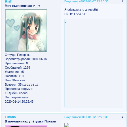
Rish
1
Поделиться
2007-06-07 15:10:35
Мну съел контакт >__<
Я обожаю это аниме!!))
ВИНС ПУУСЯ!!!
0
Откуда:
Питер!))..
Зарегистрирован
: 2007-06-07
Приглашений:
0
Сообщений:
1288
Уважение:
+5
Позитив:
+10
Пол:
Женский
Возраст:
35
[1991-03-17]
Провел на форуме:
11 дней 6 часов
Последний визит:
2020-01-14 20:29:43
Futaba
2
Поделиться
2007-06-12 22:23:39
В помошниках у тётушки Пинаки