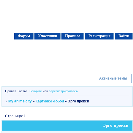
Форум
Участники
Правила
Регистрация
Войти
Активные темы
Привет, Гость!
Войдите
или
зарегистрируйтесь
.
»
My anime city
»
Картинки и обои
»
Эрго прокси
Страница:
1
Эрго прокси