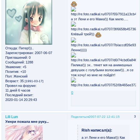
а эт Лени и его Мама!)) Как мило.....
Клёвый трей!))
Откуда:
Питер!))..
Ленни)))))
Зарегистрирован
: 2007-06-07
Приглашений:
0
Сообщений:
1288
Пилика!)) эх.. тянет мя на анимешных
Уважение:
+5
девушек с голубыми волосами!))...я се
Позитив:
+10
тож хочу! но мне не пойдёт!
Пол:
Женский
Возраст:
35
[1991-03-17]
Провел на форуме:
11 дней 6 часов
0
Последний визит:
2020-01-14 20:29:43
Lili Lun
3
Поделиться
2007-07-22 12:41:15
Уинри пожала мне руку...
Rish написал(а):
а эт Лени и его Мама!)) Как