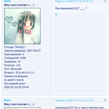
Rish
1
Поделиться
2007-07-21 17:07:37
Мну съел контакт >__<
Выкладываем))))))^____^
0
Откуда:
Питер!))..
Зарегистрирован
: 2007-06-07
Приглашений:
0
Сообщений:
1288
Уважение:
+5
Позитив:
+10
Пол:
Женский
Возраст:
35
[1991-03-17]
Провел на форуме:
11 дней 6 часов
Последний визит:
2020-01-14 20:29:43
Rish
2
Поделиться
2007-07-21 17:11:41
Мну съел контакт >__<
Уаахахахах!!!!! Ну у зика и причёсочка...