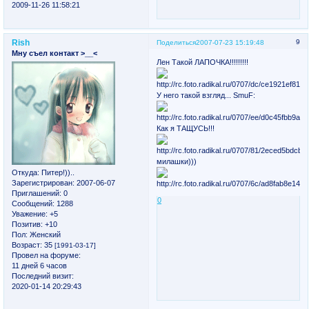
2009-11-26 11:58:21
Rish
9
Поделиться
2007-07-23 15:19:48
Мну съел контакт >__<
Лен Такой ЛАПОЧКА!!!!!!!!!
У него такой взгляд... SmuF:
Как я ТАЩУСЬ!!!
милашки)))
Откуда:
Питер!))..
Зарегистрирован
: 2007-06-07
Приглашений:
0
0
Сообщений:
1288
Уважение:
+5
Позитив:
+10
Пол:
Женский
Возраст:
35
[1991-03-17]
Провел на форуме:
11 дней 6 часов
Последний визит:
2020-01-14 20:29:43