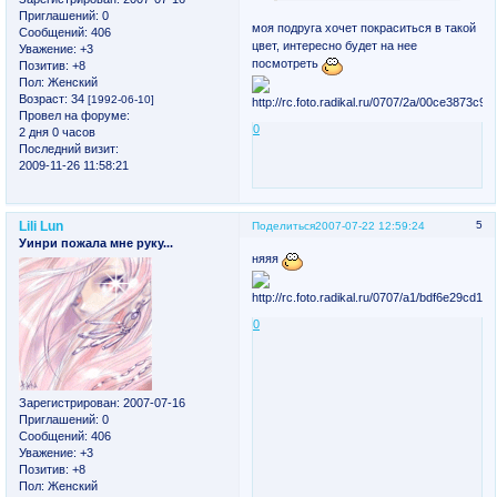
Приглашений:
0
моя подруга хочет покраситься в такой
Сообщений:
406
цвет, интересно будет на нее
Уважение:
+3
посмотреть
Позитив:
+8
Пол:
Женский
Возраст:
34
[1992-06-10]
Провел на форуме:
0
2 дня 0 часов
Последний визит:
2009-11-26 11:58:21
Lili Lun
5
Поделиться
2007-07-22 12:59:24
Уинри пожала мне руку...
няяя
0
Зарегистрирован
: 2007-07-16
Приглашений:
0
Сообщений:
406
Уважение:
+3
Позитив:
+8
Пол:
Женский