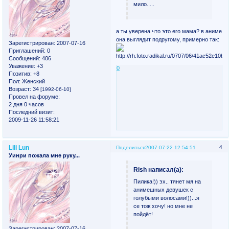
мило.....
а ты уверена что это его мама? в аниме
она выглядит подругому, примерно так:
Зарегистрирован
: 2007-07-16
Приглашений:
0
Сообщений:
406
Уважение:
+3
0
Позитив:
+8
Пол:
Женский
Возраст:
34
[1992-06-10]
Провел на форуме:
2 дня 0 часов
Последний визит:
2009-11-26 11:58:21
Lili Lun
4
Поделиться
2007-07-22 12:54:51
Уинри пожала мне руку...
Rish написал(а):
Пилика!)) эх.. тянет мя на
анимешных девушек с
голубыми волосами!))...я
се тож хочу! но мне не
пойдёт!
Зарегистрирован
: 2007-07-16