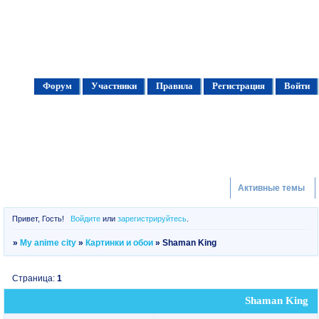
Форум
Участники
Правила
Регистрация
Войти
Активные темы
Привет, Гость!
Войдите
или
зарегистрируйтесь
.
»
My anime city
»
Картинки и обои
»
Shaman King
Страница:
1
Shaman King