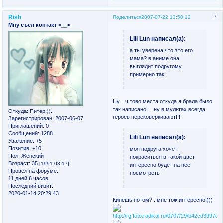
Rish
7
Поделиться
2007-07-22 13:50:12
Мну съел контакт >__<
Lili Lun написал(а):
а ты уверена что это его
мама? в аниме она
выглядит подругому,
примерно так:
Ну... ч тово места откуда я брала было
так написано!... ну в мультах всегда
Откуда:
Питер!))..
героев перековеркивают!!!
Зарегистрирован
: 2007-06-07
Приглашений:
0
Сообщений:
1288
Lili Lun написал(а):
Уважение:
+5
Позитив:
+10
моя подруга хочет
Пол:
Женский
покраситься в такой цвет,
Возраст:
35
[1991-03-17]
интересно будет на нее
Провел на форуме:
посмотреть
11 дней 6 часов
Последний визит:
2020-01-14 20:29:43
Кинешь потом?...мне тож интересно!)))