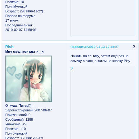
Позитив:
+0
Пол:
Мужской
Возраст:
29
[1996-11-27]
Провел на форуме:
17 минут
Последний визит:
2010-02-07 14:58:01
Rish
5
Поделиться
2010-04-13 19:45:07
Мну съел контакт >__<
Нажать на ссылку, затем ещё раз на
ссылку в окне, а затем на кнопку Play
0
Откуда:
Питер!))..
Зарегистрирован
: 2007-06-07
Приглашений:
0
Сообщений:
1288
Уважение:
+5
Позитив:
+10
Пол:
Женский
Возраст:
35
[1991-03-17]