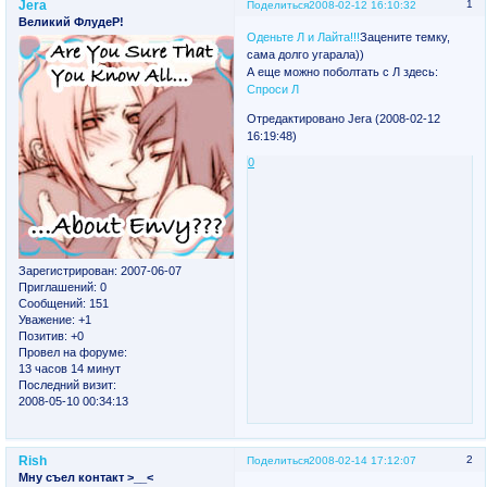
Jera
1
Поделиться
2008-02-12 16:10:32
Великий ФлудеР!
Оденьте Л и Лайта!!!
Зацените темку,
сама долго угарала))
А еще можно поболтать с Л здесь:
Спроси Л
Отредактировано Jera (2008-02-12
16:19:48)
0
Зарегистрирован
: 2007-06-07
Приглашений:
0
Сообщений:
151
Уважение:
+1
Позитив:
+0
Провел на форуме:
13 часов 14 минут
Последний визит:
2008-05-10 00:34:13
Rish
2
Поделиться
2008-02-14 17:12:07
Мну съел контакт >__<