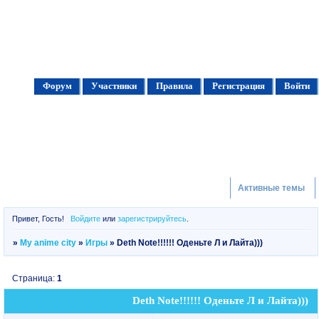
Форум
Участники
Правила
Регистрация
Войти
Активные темы
Привет, Гость!
Войдите
или
зарегистрируйтесь
.
»
My anime city
»
Игры
»
Deth Note!!!!!! Оденьте Л и Лайта)))
Страница:
1
Deth Note!!!!!! Оденьте Л и Лайта)))