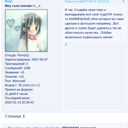
Rish
1
Поделиться
2007-06-07 15:54:21
Мну съел контакт >__<
И так..Создаём свою тему и
выкладываем всё своё туда!!!!И только
те АНИМЕШНЫЕ обои которые вы сами
сделали в фотошопе например...Всё
другое и чужое будет удалено,а так же
обои плохого качества...Обойки
желательно подписывать ником!
0
Откуда:
Питер!))..
Зарегистрирован
: 2007-06-07
Приглашений:
0
Сообщений:
1288
Уважение:
+5
Позитив:
+10
Пол:
Женский
Возраст:
35
[1991-03-17]
Провел на форуме:
11 дней 6 часов
Последний визит:
2020-01-14 20:29:43
Страница:
1