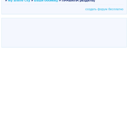
»
My anime city
»
Ваши обойки))
»
ПРАВИЛА раздела)
создать форум бесплатно