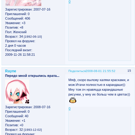
0
Зарегистрирован
: 2007-07-16
Приглашений:
0
Сообщений:
406
Уважение:
+3
Позитив:
+8
Пол:
Женский
Возраст:
34
[1992-06-10]
Провел на форуме:
2 дня 0 часов
Последний визит:
2009-11-26 11:58:21
Rayne
15
Поделиться
2008-08-01 21:55:52
Передо мной открылись врата...
Мяф, скоро выложу каляки красками, и
мож Итачи полностью в карандаше))
Мну тож оч нравяцца карандашные
рисунки, у мну их больш чем в цветах))
Зарегистрирован
: 2008-07-16
0
Приглашений:
0
Сообщений:
40
Уважение:
+1
Позитив:
+0
Возраст:
32
[1993-12-02]
Провел на форуме: