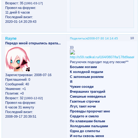
Возраст:
35
[1991-03-17]
Провел на форуме:
11 дней 6 часов
Последний визит:
2020-01-14 20:29:43
Rayne
10
Поделиться
2008-07-30 14:14:45
Передо мной открылись врата...
)))
Рисуночек подходит под ету песню^^
Босыми ногами
К холодной педали
Зарегистрирован
: 2008-07-16
С затонным роялем
Приглашений:
0
Я
Сообщений:
40
Чужие соседи
Уважение:
+1
Вчерашних трагедий
Позитив:
+0
Смешные невединья
Возраст:
32
[1993-12-02]
Газетные строчки
Провел на форуме:
Лгут, тают ночи
6 часов 31 минуту
Провады пророчат мне
Последний визит:
Сердито и смело
2008-09-17 20:39:51
По клавишам белым
Холодными пальцами
Одна до слипоты
И ноты сквозь меня