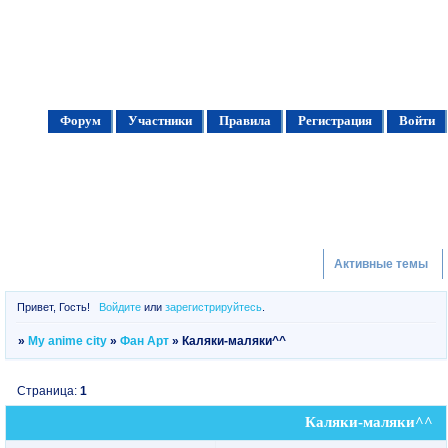
Форум
Участники
Правила
Регистрация
Войти
Активные темы
Привет, Гость!
Войдите
или
зарегистрируйтесь
.
»
My anime city
»
Фан Арт
»
Каляки-маляки^^
Страница:
1
Каляки-маляки^^