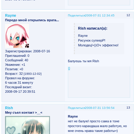
Rayne
12
Поделиться
2008-07-31 12:34:45
Передо мной открылись врата...
Rish написал(а):
Rayne
Рисунок супеерР!
Молодец!=))Оч эффектно!
Зарегистрирован
: 2008-07-16
Приглашений:
0
Сообщений:
40
Балуешь ты мя Rish
Уважение:
+1
0
Позитив:
+0
Возраст:
32
[1993-12-02]
Провел на форуме:
6 часов 31 минуту
Последний визит:
2008-09-17 20:39:51
Rish
13
Поделиться
2008-07-31 13:56:54
Мну съел контакт >__<
Rayne
нет не балую! просто сама в тоне
простого карандаша мало работую, но
мне очень нрава такие работы=)