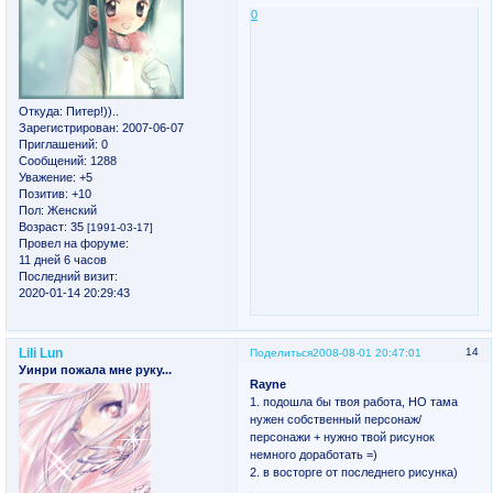
0
Откуда:
Питер!))..
Зарегистрирован
: 2007-06-07
Приглашений:
0
Сообщений:
1288
Уважение:
+5
Позитив:
+10
Пол:
Женский
Возраст:
35
[1991-03-17]
Провел на форуме:
11 дней 6 часов
Последний визит:
2020-01-14 20:29:43
Lili Lun
14
Поделиться
2008-08-01 20:47:01
Уинри пожала мне руку...
Rayne
1. подошла бы твоя работа, НО тама
нужен собственный персонаж/
персонажи + нужно твой рисунок
немного доработать =)
2. в восторге от последнего рисунка)