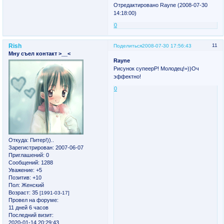
Отредактировано Rayne (2008-07-30
14:18:00)
0
Rish
11
Поделиться
2008-07-30 17:56:43
Мну съел контакт >__<
Rayne
Рисунок супеерР! Молодец!=))Оч
эффектно!
0
Откуда:
Питер!))..
Зарегистрирован
: 2007-06-07
Приглашений:
0
Сообщений:
1288
Уважение:
+5
Позитив:
+10
Пол:
Женский
Возраст:
35
[1991-03-17]
Провел на форуме:
11 дней 6 часов
Последний визит:
2020-01-14 20:29:43