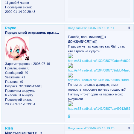
11 дней 6 часов
Последний визит:
2020-01-14 20:29:43
Rayne
5
Поделиться
2008-07-25 18:11:51
Передо мной открылись врата...
Пасяба, вось ииииии)))))
ДОЖДАЛИСЯ)))))))
Я рисую не так красиво как Rish , так
что строго не судить!!!
Зарегистрирован
: 2008-07-16
Приглашений:
0
Сообщений:
40
Уважение:
+1
Позитив:
+0
Потом остальные дакидаю, и моя
Возраст:
32
[1993-12-02]
гордость, спросите почему гордость?
Провел на форуме:
Патаму что ет один из первых моих
6 часов 31 минуту
рисунков!
Последний визит:
2008-09-17 20:39:51
0
Rish
6
Поделиться
2008-07-25 18:19:25
Мну съел контакт >__<