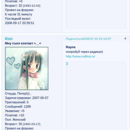
Позитив:
+0
Возраст:
32
[1993-12-02]
Провел на форуме:
6 часов 31 минуту
Последний визит:
2008-09-17 20:39:51
Rish
4
Поделиться
2008-07-20 23:19:07
Мну съел контакт >__<
Rayne
попробуй через радикал)
http://www.radikal.ru/
0
Откуда:
Питер!))..
Зарегистрирован
: 2007-06-07
Приглашений:
0
Сообщений:
1288
Уважение:
+5
Позитив:
+10
Пол:
Женский
Возраст:
35
[1991-03-17]
Провел на форуме: