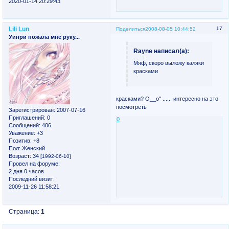
2020-01-14 20:29:43
Lili Lun
17
Поделиться
2008-08-05 10:44:52
Уинри пожала мне руку...
Rayne написал(а):
Мяф, скоро выложу каляки
красками
красками? О__о" ...... интересно на это
посмотреть
Зарегистрирован
: 2007-07-16
Приглашений:
0
0
Сообщений:
406
Уважение:
+3
Позитив:
+8
Пол:
Женский
Возраст:
34
[1992-06-10]
Провел на форуме:
2 дня 0 часов
Последний визит:
2009-11-26 11:58:21
Страница:
1