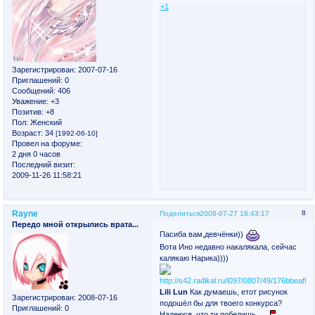
+1
Зарегистрирован
: 2007-07-16
Приглашений:
0
Сообщений:
406
Уважение:
+3
Позитив:
+8
Пол:
Женский
Возраст:
34
[1992-06-10]
Провел на форуме:
2 дня 0 часов
Последний визит:
2009-11-26 11:58:21
Rayne
8
Поделиться
2008-07-27 18:43:17
Передо мной открылись врата...
Пасиба вам,девчёнки))
Вота Ино недавно накалякала, сейчас
калякаю Нарика))))
Lili Lun
Как думаешь, етот рисунок
Зарегистрирован
: 2008-07-16
подошёл бы для твоего конкурса?
Приглашений:
0
Надеюся, что ти победишь