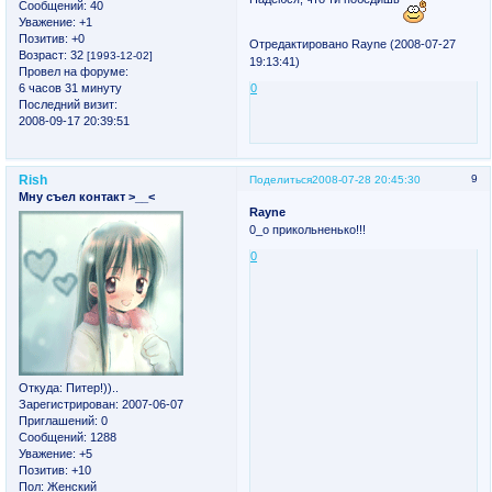
Сообщений:
40
Уважение:
+1
Позитив:
+0
Отредактировано Rayne (2008-07-27
Возраст:
32
[1993-12-02]
19:13:41)
Провел на форуме:
6 часов 31 минуту
0
Последний визит:
2008-09-17 20:39:51
Rish
9
Поделиться
2008-07-28 20:45:30
Мну съел контакт >__<
Rayne
0_о прикольненько!!!
0
Откуда:
Питер!))..
Зарегистрирован
: 2007-06-07
Приглашений:
0
Сообщений:
1288
Уважение:
+5
Позитив:
+10
Пол:
Женский