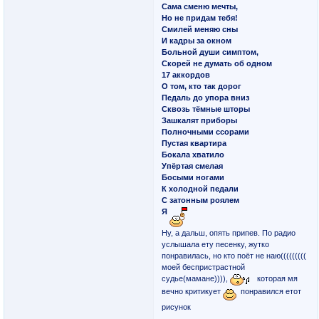
Сама сменю мечты,
Но не придам тебя!
Смилей меняю сны
И кадры за окном
Больной души симптом,
Скорей не думать об одном
17 аккордов
О том, кто так дорог
Педаль до упора вниз
Сквозь тёмные шторы
Зашкалят приборы
Полночными ссорами
Пустая квартира
Бокала хватило
Упёртая смелая
Босыми ногами
К холодной педали
С затонным роялем
Я
Ну, а дальш, опять припев. По радио
услышала ету песенку, жутко
понравилась, но кто поёт не наю(((((((((
моей беспристрастной
судье(мамане)))),
которая мя
вечно критикует
понравился етот
рисунок