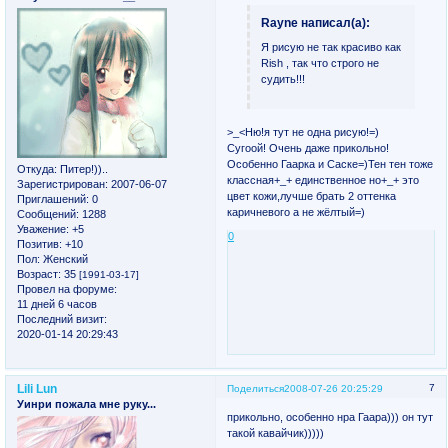
Rayne написал(а):
Я рисую не так красиво как
Rish , так что строго не
судить!!!
>_<Ню!я тут не одна рисую!=)
Сугоой! Очень даже прикольно!
Особенно Гаарка и Саске=)Тен тен тоже
Откуда:
Питер!))..
классная+_+ единственное но+_+ это
Зарегистрирован
: 2007-06-07
цвет кожи,лучше брать 2 оттенка
Приглашений:
0
каричневого а не жёлтый=)
Сообщений:
1288
Уважение:
+5
0
Позитив:
+10
Пол:
Женский
Возраст:
35
[1991-03-17]
Провел на форуме:
11 дней 6 часов
Последний визит:
2020-01-14 20:29:43
Lili Lun
7
Поделиться
2008-07-26 20:25:29
Уинри пожала мне руку...
прикольно, особенно нра Гаара))) он тут
такой кавайчик)))))