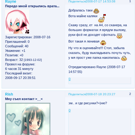
Rayne
1
Поделиться
2008-07-17 14:53:08
Передо мной открылись врата...
Добралась таки
Вота майне каляки
Скажу сразу, ет на А4, со сканера, на
больших форматах я врядли выложу,
руки фсё не доходят сфоткать
Зарегистрирован
: 2008-07-16
Вот такая я ленивая
Приглашений:
0
Сообщений:
40
Ну что ж оценивайте!!! Стоп, забыла
Уважение:
+1
сказать, буду выкладывать почуть чуть,
Позитив:
+0
у мя прост уже папка накопилась
Возраст:
32
[1993-12-02]
Провел на форуме:
Отредактировано Rayne (2008-07-17
6 часов 31 минуту
14:57:55)
Последний визит:
2008-09-17 20:39:51
0
Rish
2
Поделиться
2008-07-18 20:23:27
Мну съел контакт >__<
эм.. и где рисунки?=)ню?
0