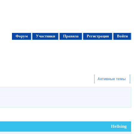
Форум
Участники
Правила
Регистрация
Войти
Активные темы
Hellsing