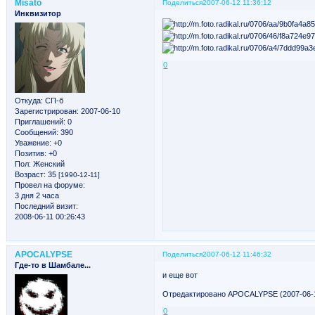
Misato
Поделиться
2007-06-12 11:36:12
Инквизитор
0
Откуда:
СП-б
Зарегистрирован
: 2007-06-10
Приглашений:
0
Сообщений:
390
Уважение:
+0
Позитив:
+0
Пол:
Женский
Возраст:
35
[1990-12-11]
Провел на форуме:
3 дня 2 часа
Последний визит:
2008-06-11 00:26:43
APOCALYPSE
Поделиться
2007-06-12 11:46:32
Где-то в Шамбале...
и еще вот
Отредактировано APOCALYPSE (2007-06-1
0