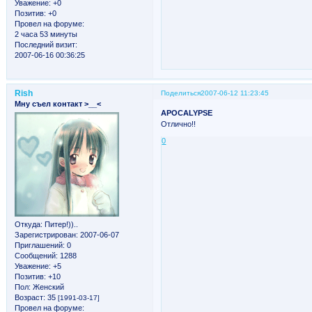
Уважение:
+0
Позитив:
+0
Провел на форуме:
2 часа 53 минуты
Последний визит:
2007-06-16 00:36:25
Rish
Поделиться
2007-06-12 11:23:45
Мну съел контакт >__<
APOCALYPSE
Отлично!!
0
Откуда:
Питер!))..
Зарегистрирован
: 2007-06-07
Приглашений:
0
Сообщений:
1288
Уважение:
+5
Позитив:
+10
Пол:
Женский
Возраст:
35
[1991-03-17]
Провел на форуме: