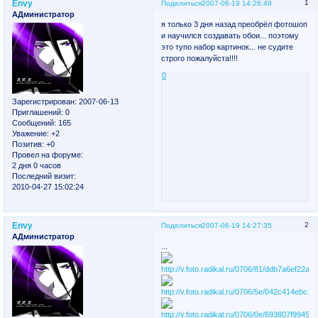
Envy
1
Поделиться
2007-06-19 14:26:49
АДминистратор
я только 3 дня назад преобрёл фотошоп
и научился создавать обои... поэтому
это тупо набор картинок... не судите
строго пожалуйста!!!!
0
Зарегистрирован
: 2007-06-13
Приглашений:
0
Сообщений:
165
Уважение:
+2
Позитив:
+0
Провел на форуме:
2 дня 0 часов
Последний визит:
2010-04-27 15:02:24
Envy
2
Поделиться
2007-06-19 14:27:35
АДминистратор
...