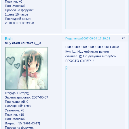
Позитив:
+0
Пол:
Женский
Провел на форуме:
1 день 10 часов
Последний визит:
2010-09-01 08:39:28
Rish
23
Поделиться
2007-09-04 17:20:53
Мну съел контакт >__<
НЯЯЯЯЯЯЯЯЯЯЯЯЯЯЯЯЯЯ Саске
Кун!!!.....Ну.. моё имхо ты ужо
слышал..))) Но Девушка в голубом
ПРОСТО СУПЕР!!!!
0
Откуда:
Питер!))..
Зарегистрирован
: 2007-06-07
Приглашений:
0
Сообщений:
1288
Уважение:
+5
Позитив:
+10
Пол:
Женский
Возраст:
35
[1991-03-17]
Провел на форуме: