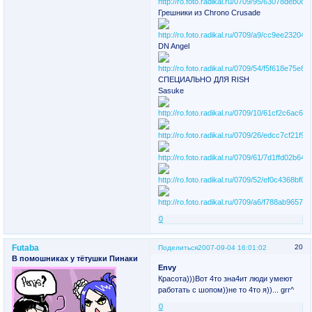
Грешники из Chrono Crusade
DN Angel
СПЕЦИАЛЬНО ДЛЯ RISH
Sasuke
0
Futaba
20
Поделиться
2007-09-04 16:01:02
В помошниках у тётушки Пинаки
Envy
Красота)))Вот 4то зна4ит люди умеют
работать с шопом))не то 4то я))... grr^
0