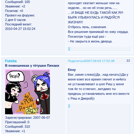
Сообщений:
165
проходят хватает меньше чем на
Уважение:
+2
неделю... но не об этом речь......
Позитив:
+0
....И ВАЩЕ НЕ БУДЬ ТАКОЙ КАК Я!!!
Провел на форуме:
БЫРА УЛЫБНУЛАСЬ И РАДУЙСЯ
2 дня 0 часов
ЖИЗНИ!!!
Последний визит:
Отбрось лень, сомнения.
2010-04-27 15:02:24
Все решения принимай по зову сердца.
Посмотри туда ещё раз -
- Не закрыта в жизнь дверца.
0
Futaba
22
Поделиться
2007-09-04 17:02:38
В помошниках у тётушки Пинаки
Envy
Вах ,какие слова))Да...над начать))Да у
меня комп все время глючит и ни4его
не устанавливает а шоп Риш у меня
тож 4е то сглючил...витдимо ты
придешь устанавливать мне его вместе
с Риш и Джерой))
0
Зарегистрирован
: 2007-06-07
Приглашений:
0
Сообщений:
310
Уважение:
+1