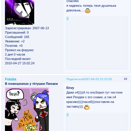
спасибо
я надеюсь теперь твоя душенька
довольна....
0
Зарегистрирован
: 2007-06-13
Приглашений:
0
Сообщений:
165
Уважение:
+2
Позитив:
+0
Провел на форуме:
2 дня 0 часов
Последний визит:
2010-04-27 15:02:24
Futaba
16
Поделиться
2007-06-20 22:23:50
В помошниках у тётушки Пинаки
Envy
Даже о4))))А то опо3орил тут честное
имя Ренджи с его снами..а так о4
красиво))))пасиб)))поставлю на
заставку)))
0