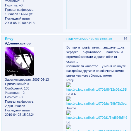
Уважение:
+1
Позитив:
+0
Провел на форуме:
13 часов 14 минут
Последний визит:
2008-05-10 00:34:13
Envy
19
Поделиться
2007-09-04 15:54:30
АДминистратор
Вот как я провёл лето......на даче......на
чердаке.... в фотоЖопе..... валяясь на
огромной кровати и делая обои от
скуки....
извините за качество... у меня на ноуте
настройки другие и на обычном компе
цвета немного сбились. гомен
Зарегистрирован
: 2007-06-13
Renji
Приглашений:
0
Сообщений:
165
Уважение:
+2
Ed & Al
Позитив:
+0
Провел на форуме:
2 дня 0 часов
Tsume
Последний визит:
2010-04-27 15:02:24
Ed