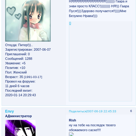
НЯЯЯЯЯЯЯЯЯЯЯЯЯЯ!))))))) Гаара и
энви просто КЛАСС!)))))))) НЯ!)) Гаара
Пуся!)))Здорово получается!!))))Мне
Безумно Нрава!)))
0
Откуда:
Питер!))..
Зарегистрирован
: 2007-06-07
Приглашений:
0
Сообщений:
1288
Уважение:
+5
Позитив:
+10
Пол:
Женский
Возраст:
35
[1991-03-17]
Провел на форуме:
11 дней 6 часов
Последний визит:
2020-01-14 20:29:43
Envy
6
Поделиться
2007-06-19 22:45:33
АДминистратор
Rish
ну на тебе на последок твоего
обожаемого саске!!!!