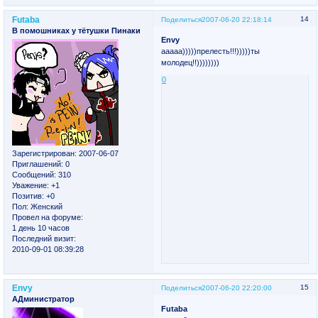
Futaba
14
Поделиться
2007-06-20 22:18:14
В помошниках у тётушки Пинаки
Envy
ааааа)))))прелесть!!!)))))ты
молодец!!))))))))
0
Зарегистрирован
: 2007-06-07
Приглашений:
0
Сообщений:
310
Уважение:
+1
Позитив:
+0
Пол:
Женский
Провел на форуме:
1 день 10 часов
Последний визит:
2010-09-01 08:39:28
Envy
15
Поделиться
2007-06-20 22:20:00
АДминистратор
Futaba