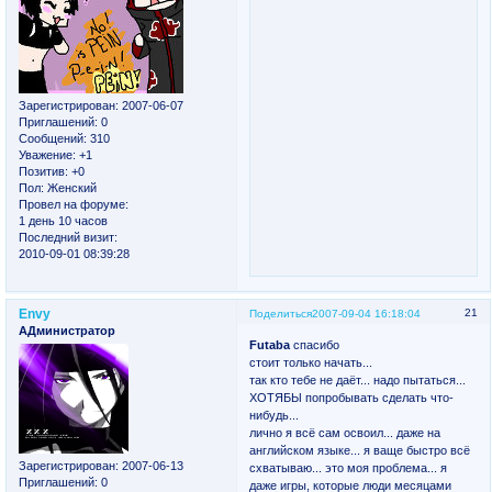
Зарегистрирован
: 2007-06-07
Приглашений:
0
Сообщений:
310
Уважение:
+1
Позитив:
+0
Пол:
Женский
Провел на форуме:
1 день 10 часов
Последний визит:
2010-09-01 08:39:28
Envy
21
Поделиться
2007-09-04 16:18:04
АДминистратор
Futaba
спасибо
стоит только начать...
так кто тебе не даёт... надо пытаться...
ХОТЯБЫ попробывать сделать что-
нибудь...
лично я всё сам освоил... даже на
английском языке... я ваще быстро всё
Зарегистрирован
: 2007-06-13
схватываю... это моя проблема... я
Приглашений:
0
даже игры, которые люди месяцами