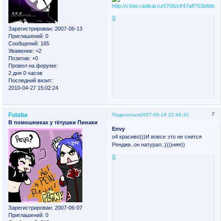
0
Зарегистрирован
: 2007-06-13
Приглашений:
0
Сообщений:
165
Уважение:
+2
Позитив:
+0
Провел на форуме:
2 дня 0 часов
Последний визит:
2010-04-27 15:02:24
Futaba
7
Поделиться
2007-06-19 22:46:31
В помошниках у тётушки Пинаки
Envy
о4 красиво)))И вовсе это не снится
Ренджи..он натурал..))))няя))
0
Зарегистрирован
: 2007-06-07
Приглашений:
0