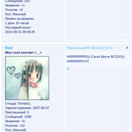
Сообщений:
310
Уважение:
+1
Позитив:
+0
Пол:
Женский
Провел на форуме:
1 день 10 часов
Последний визит:
2010-09-01 08:39:28
Rish
8
Поделиться
2007-06-19 22:51:31
Мну съел контакт >__<
НЯЯЯЯЯЯЯ!))) Саске Круче ВСЕХ!!)))
НЯЯЯЯЯ!!!!!!!!!
0
Откуда:
Питер!))..
Зарегистрирован
: 2007-06-07
Приглашений:
0
Сообщений:
1288
Уважение:
+5
Позитив:
+10
Пол:
Женский