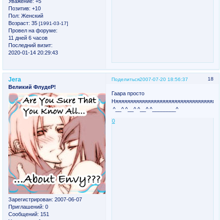
Уважение:
+5
Позитив:
+10
Пол:
Женский
Возраст:
35
[1991-03-17]
Провел на форуме:
11 дней 6 часов
Последний визит:
2020-01-14 20:29:43
Jera
18
Поделиться
2007-07-20 18:56:37
Великий ФлудеР!
Гаара просто
Няяяяяяяяяяяяяяяяяяяяяяяяяяяяяяяяяяяяяяя!!!!!!!
^__^ ^__^ ^__^ ^________^
0
Зарегистрирован
: 2007-06-07
Приглашений:
0
Сообщений:
151