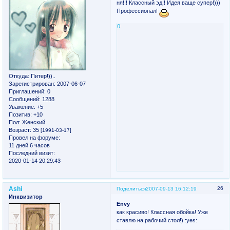
ня!!! Классный эд!! Идея ваще супер!)))
Профессионал!
0
Откуда:
Питер!))..
Зарегистрирован
: 2007-06-07
Приглашений:
0
Сообщений:
1288
Уважение:
+5
Позитив:
+10
Пол:
Женский
Возраст:
35
[1991-03-17]
Провел на форуме:
11 дней 6 часов
Последний визит:
2020-01-14 20:29:43
Ashi
26
Поделиться
2007-09-13 16:12:19
Инквизитор
Envy
как красиво! Классная обойка! Уже
ставлю на рабочий стол!) :yes: