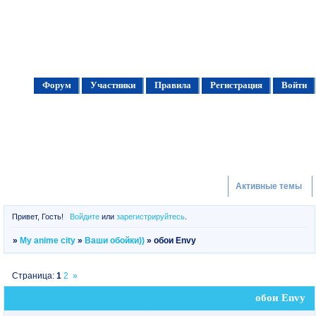
Форум
Участники
Правила
Регистрация
Войти
Активные темы
Привет, Гость!
Войдите
или
зарегистрируйтесь
.
»
My anime city
»
Ваши обойки))
»
обои Envy
Страница:
1
2
»
обои Envy